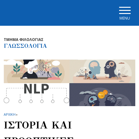
Skip to main navigation
Skip to main content
Skip to page footer
MENU
ΤΜΗΜΑ ΦΙΛΟΛΟΓΙΑΣ
ΓΛΩΣΣΟΛΟΓΙΑ
ΑΡΧΙΚΗ
»
ΙΣΤΟΡΙΑ ΚΑΙ