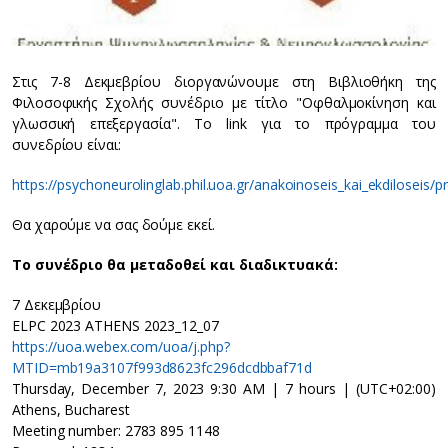
Στις 7-8 Δεκμεβρίου διοργανώνουμε στη Βιβλιοθήκη της
Φιλοσοφικής Σχολής συνέδριο με τίτλο "Οφθαλμοκίνηση και
γλωσσική επεξεργασία". Το link για το πρόγραμμα του
συνεδρίου είναι:
https://psychoneurolinglab.phil.uoa.gr/anakoinoseis_kai_ekdiloseis/p
Θα χαρούμε να σας δούμε εκεί.
Το συνέδριο θα μεταδοθεί και διαδικτυακά:
7 Δεκεμβρίου
ELPC 2023 ATHENS 2023_12_07
https://uoa.webex.com/uoa/j.php?
MTID=mb19a3107f993d8623fc296dcdbbaf71d
Thursday, December 7, 2023 9:30 AM | 7 hours | (UTC+02:00)
Athens, Bucharest
Meeting number: 2783 895 1148